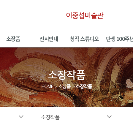
이중섭미술관
소장품
전시안내
창작 스튜디오
탄생 100주
소장작품
HOME
소장품
소장작품
소장작품