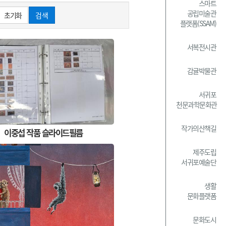
스마트
공립미술관
초기화
검색
플랫폼(SSAM)
서복전시관
감귤박물관
서귀포
천문과학문화관
작가의산책길
이중섭 작품 슬라이드필름
제주도립
서귀포예술단
생활
문화플랫폼
문화도시