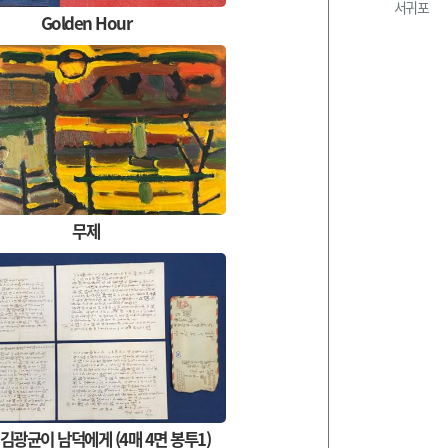
서귀포
Golden Hour
무제
 김광균이 남덕에게 (4매 4면 봉투1)