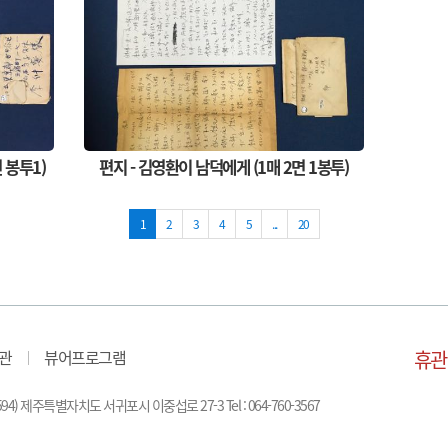
 봉투1)
편지 - 김영환이 남덕에게 (1매 2면 1봉투)
1
2
3
4
5
...
20
관
뷰어프로그램
휴관
 (63594) 제주특별자치도 서귀포시 이중섭로 27-3 Tel : 064-760-3567