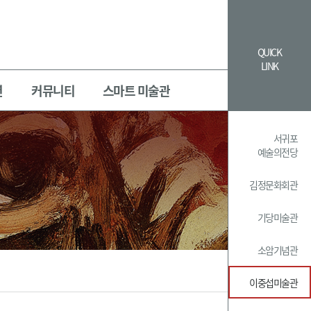
QUICK
LINK
년
커뮤니티
스마트 미술관
서귀포
예술의전당
김정문화회관
기당미술관
소암기념관
이중섭미술관