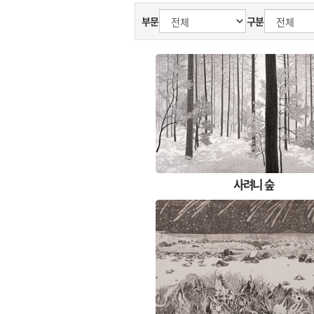
부문
구분
사려니 숲