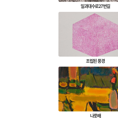
일과대수로27번길
조립된 풍경
나룻배