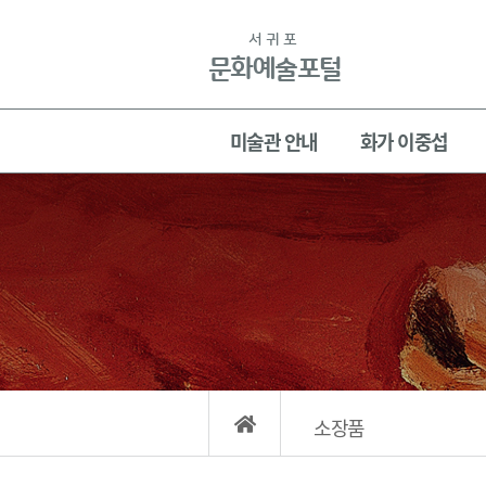
본문
바로가기
서귀포
문화예술포털
주메뉴
미술관 안내
화가 이중섭
소장품