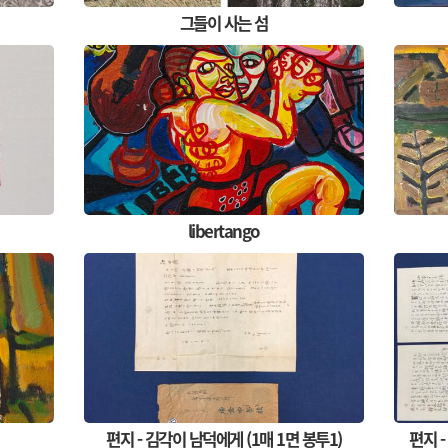
그들이 사는 섬
libertango
편지 - 김각이 남덕에게 (1매 1면 봉투1)
편지 -