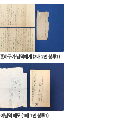
 홍하구가 남덕에게 (2매 2면 봉투1)
이남덕 메모 (1매 1면 봉투1)