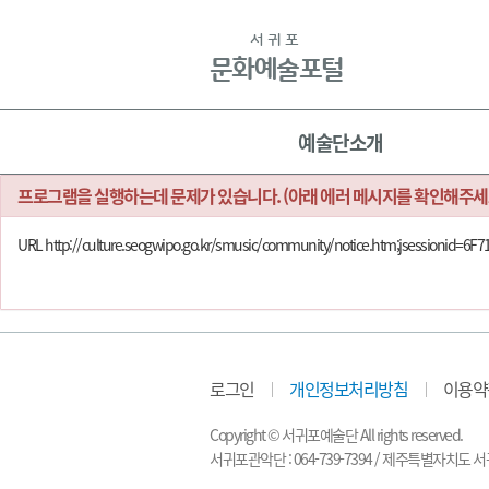
본문
바로가기
서귀포
문화예술포털
주메뉴
예술단소개
프로그램을 실행하는데 문제가 있습니다. (아래 에러 메시지를 확인해주세
URL http://culture.seogwipo.go.kr/smusic/community/notice.htm;jsessi
로그인
개인정보처리방침
이용약
Copyright © 서귀포예술단 All rights reserved.
서귀포관악단 : 064-739-7394 / 제주특별자치도 