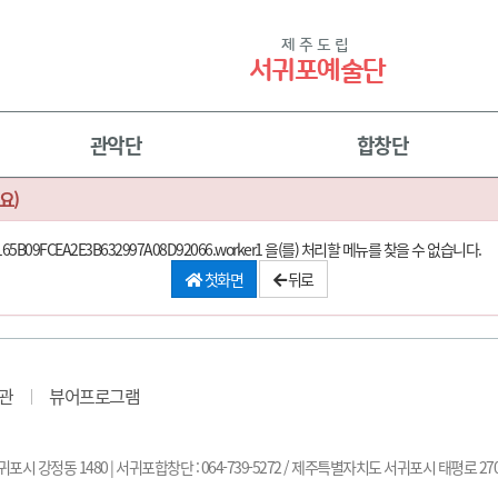
제주도립
서귀포예술단
관악단
합창단
요)
onid=6F7165B09FCEA2E3B632997A08D92066.worker1 을(를) 처리할 메뉴를 찾을 수 없습니다.
첫화면
뒤로
관
뷰어프로그램
서귀포시 강정동 1480 | 서귀포합창단 : 064-739-5272 / 제주특별자치도 서귀포시 태평로 