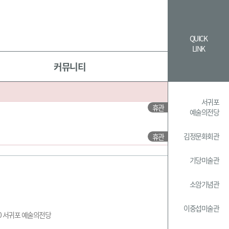
QUICK
LINK
커뮤니티
서귀포
예술의전당
김정문화회관
기당미술관
소암기념관
이중섭미술관
270 서귀포 예술의전당