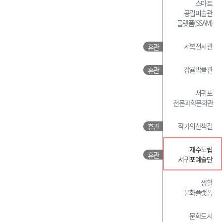
스마트
공립미술관
플랫폼(SSAM)
서복전시관
감귤박물관
서귀포
천문과학문화관
작가의산책길
제주도립
서귀포예술단
생활
문화플랫폼
문화도시