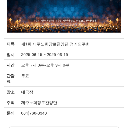
제
제목
제1회 제주노회장로찬양단 정기연주회
1
회
일시
2025-06-15 ~ 2025-06-15
제
주
시간
오후 7시 0분~오후 9시 0분
노
회
관람
무료
장
료
로
장소
대극장
찬
양
주최
제주노회장로찬양단
단
정
문의
064)760-3343
기
연
주