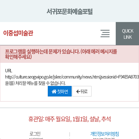
서귀포
문화예술포털
본문
QUICK
바로가기
이중섭미술관
LINK
프로그램을 실행하는데 문제가 있습니다. (아래 에러 메시지를
확인해주세요)
URL
http://culture.seogwipo.go.kr/jslee/community/news.htm;jsessionid=F94E9A8
을(를) 처리할 메뉴를 찾을 수 없습니다.
첫화면
뒤로
휴관일: 매주 월요일, 1월1일, 설날, 추석
로그인
개인정보처리방침