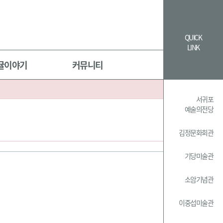
QUICK
LINK
귤이야기
커뮤니티
서귀포
예술의전당
김정문화회관
기당미술관
소암기념관
이중섭미술관