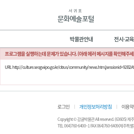
본문
바로가기
서귀포
문화예술포털
주메뉴
박물관안내
전시·교육
프로그램을 실행하는데 문제가 있습니다. (아래 에러 메시지를 확인해주세
URL http://culture.seogwipo.go.kr/citrus/community/news.htm;jsession
로그인
개인정보처리방침
이용약
Copyright © 감귤박물관 All reserved. (6
TEL 064)760-6400~1 FAX 064)760-640