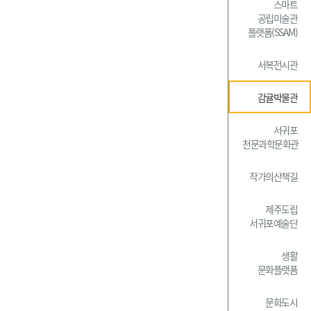
스마트
공립미술관
플랫폼(SSAM)
서복전시관
감귤박물관
서귀포
천문과학문화관
작가의산책길
제주도립
서귀포예술단
생활
문화플랫폼
문화도시