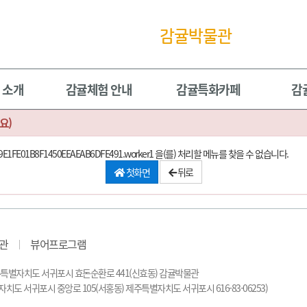
감귤박물관
 소개
감귤체험 안내
감귤특화카페
감
요)
id=92B2A9E1FE01B8F1450EEAEAB6DFE491.worker1 을(를) 처리할 메뉴를 찾을 수 없습니다.
첫화면
뒤로
관
뷰어프로그램
3605) 제주특별자치도 서귀포시 효돈순환로 441(신효동) 감귤박물관
9(제주특별자치도 서귀포시 중앙로 105(서홍동) 제주특별자치도 서귀포시 616-83-06253)